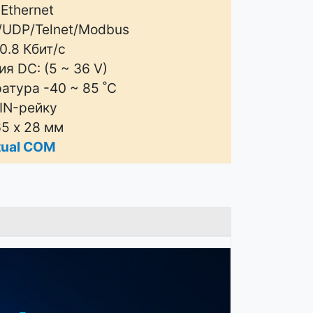
 Ethernet
/UDP/Telnet/Modbus
0.8 Кбит/с
я DC: (5 ~ 36 V)
атура -40 ~ 85 ˚C
IN-рейку
65 х 28 мм
tual COM