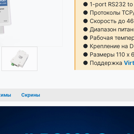
● 1-port RS232 to
● Протоколы TCP
● Скорость до 46
● Диапазон питани
● Рабочая темпер
● Крепление на D
● Размеры 110 х 
● Поддержка
Vir
жимы
Скрины