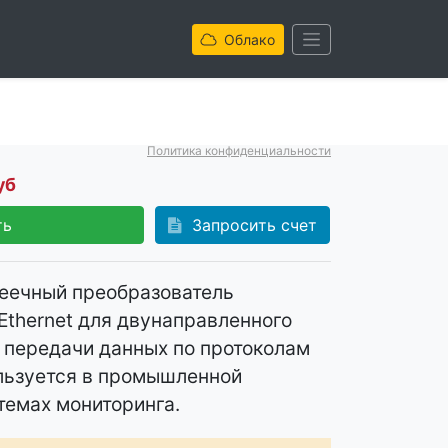
Облако
Политика конфиденциальности
уб
ть
Запросить счет
еечный преобразователь
Ethernet для двунаправленного
 передачи данных по протоколам
ользуется в промышленной
темах мониторинга.