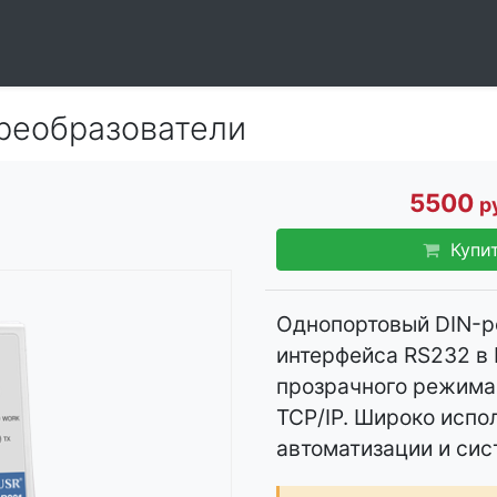
реобразователи
5500
р
Купи
Однопортовый DIN-р
интерфейса RS232 в 
прозрачного режима
TCP/IP. Широко исп
автоматизации и сис