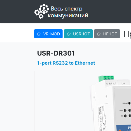
П
VR-MOD
USR-IOT
HF-IOT
USR-DR301
1-port RS232 to Ethernet